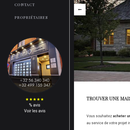
CONTACT
PROPRIÉTAIRES
TROUVER UNE MAI
★
★
★
★
★
%
avis
Voir les avis
Vous souhaitez
acheter u
au service de votre projet i