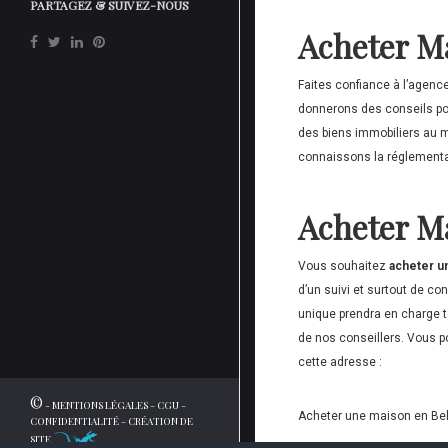
PARTAGEZ & SUIVEZ-NOUS
Acheter M
Faites confiance à l’agenc
donnerons des conseils po
des biens immobiliers au me
connaissons la réglementat
Acheter M
Vous souhaitez
acheter u
d’un suivi et surtout de c
unique prendra en charge t
de nos conseillers. Vous po
cette adresse :
©
-
MENTIONS LÉGALES
-
CGU
-
Acheter une maison en Bel
CONFIDENTIALITÉ
-
CRÉATION DE
SITE