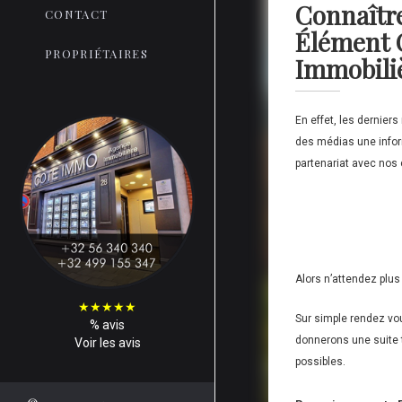
Connaîtr
CONTACT
Élément C
PROPRIÉTAIRES
Immobili
En effet, les dernier
des médias une inform
partenariat avec nos 
Alors n’attendez plus 
★
★
★
★
★
Sur simple rendez vou
%
avis
donnerons une suite t
Voir les avis
possibles.