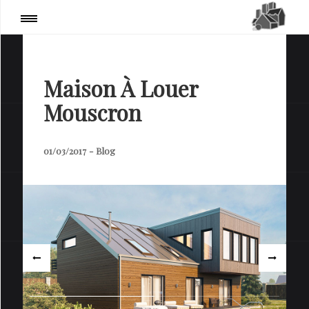
PARTAGER
Page
:
Blog / Actualités
Maison À Louer
Mouscron
01/03/2017
-
Blog