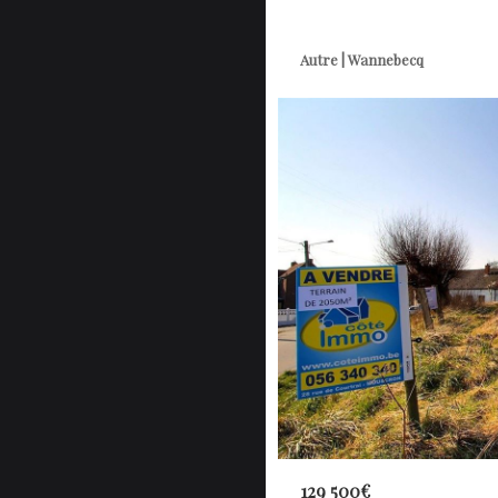
Autre | Wannebecq
129 500€