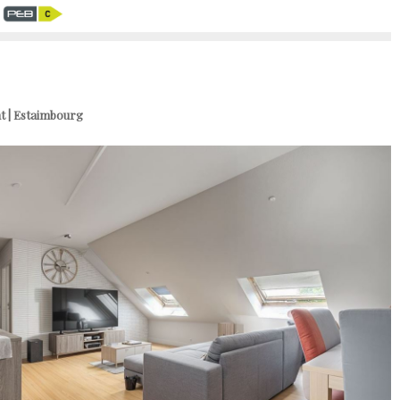
€
 | Estaimbourg