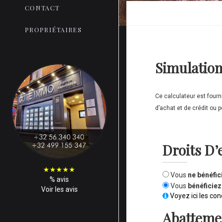
CONTACT
PROPRIÉTAIRES
Simulation
Ce calculateur est fourn
d’achat et de crédit ou p
Droits D’
★
★
★
★
★
Vous
ne bénéfic
%
avis
Vous
bénéficiez
Voir les avis
Voyez ici les con
Abattemen