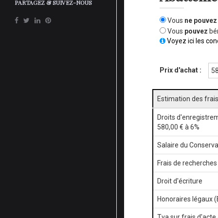
PARTAGEZ & SUIVEZ-NOUS
Vous
ne pouvez
Vous
pouvez
bén
Voyez ici les con
Prix d'achat :
Estimation des frai
Droits d'enregistre
580,00 € à 6%
Salaire du Conserva
Frais de recherches
Droit d'écriture
Honoraires légaux 
Tva sur frais d'act